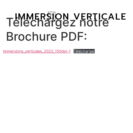
IMMERSION VERTICALE
Téléchargez notre
Brochure PDF:
immersions_verticales_2022_150dpi-1
Télécharger
VOUS ÊTES PRÊT(E)S À
EMBARQUER?
Contactez nous pour participer à la
prochaine immersion, organiser un vol