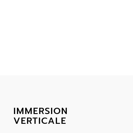
ou obtenir toute autre information.
Nous avons hâte de vous accueillir !
C'EST PARTI
IMMERSION
VERTICALE