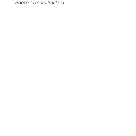
Photo : Denis Paillard
VOUS ÊTES PRÊT(E)S À
EMBARQUER?
Contactez nous pour participer à la
prochaine immersion, organiser un vol
ou obtenir toute autre information.
Nous avons hâte de vous accueillir !
C'EST PARTI