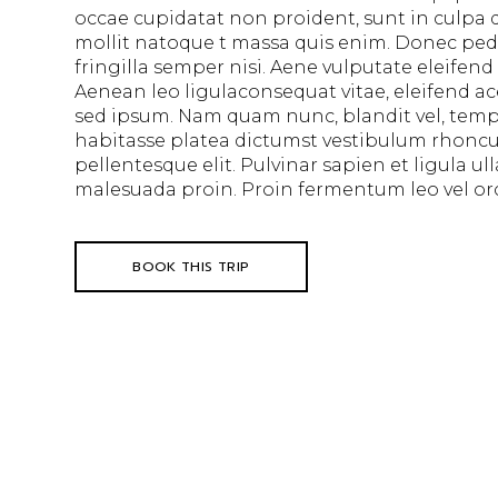
occae cupidatat non proident, sunt in culpa qu
mollit natoque t massa quis enim. Donec pede
fringilla semper nisi. Aene vulputate eleifend 
Aenean leo ligulaconsequat vitae, eleifend a
sed ipsum. Nam quam nunc, blandit vel, temp
habitasse platea dictumst vestibulum rhoncu
pellentesque elit. Pulvinar sapien et ligula u
malesuada proin. Proin fermentum leo vel orc
BOOK THIS TRIP