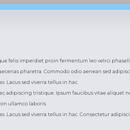
sque felis imperdiet proin fermentum leo velrci phasel
maecenas pharetra. Commodo odio aenean sed adipisc
 Lacus sed viverra tellus in hac.
dipiscing tristique. Ipsum faucibus vitae aliquet n
ion ullamco laboris
 Lacus sed viverra tellus in hac. Consectetur adipisc