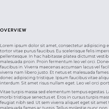
OVERVIEW
Lorem ipsum dolor sit amet, consectetur adipiscing e
tortor vitae purus faucibus. Eu scelerisque felis impe
pellentesque. In hac habitasse platea dictumst vestib
malesuada proin. Proin fermentum leo vel orci. Done
faucibus in. Viverra maecenas accumsan lacus vel facil
viverra nam libero justo. Et netus et malesuada fam
donec adipiscing tristique. Ipsum faucibus vitae aliq
interdum. Sit amet risus nullam eget. Leo vel orci po
Vitae turpis massa sed elementum tempus egestas. Lac
morbi tristique senectus et. Eros in cursus turpis m
feugiat nibh sed. Ut sem viverra aliquet eget sit amet
malesuada fames ac turpis. Tellus molestie nunc non 