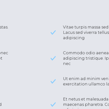
tas.
Vitae turpis massa se
Lacus sed viverra tellu
adipiscing
onec
Commodo odio aenean
et
adipiscing tristique. I
nec
Ut enim ad minim veni
exercitation ullamco l
Et netus et malesuada
d
maecenas pharetra. 