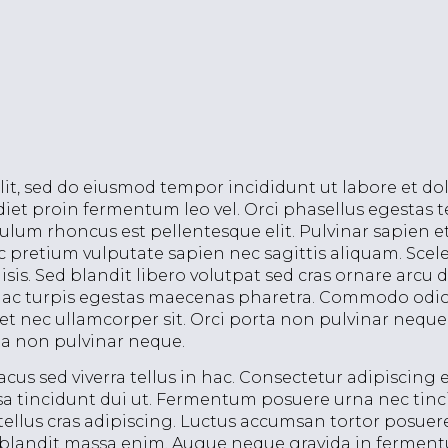
lit, sed do eiusmod tempor incididunt ut labore et d
rdiet proin fermentum leo vel. Orci phasellus egestas t
ulum rhoncus est pellentesque elit. Pulvinar sapien e
c pretium vulputate sapien nec sagittis aliquam. Sce
isis. Sed blandit libero volutpat sed cras ornare arcu
es ac turpis egestas maecenas pharetra. Commodo odi
uet nec ullamcorper sit. Orci porta non pulvinar nequ
rta non pulvinar neque.
us sed viverra tellus in hac. Consectetur adipiscing 
assa tincidunt dui ut. Fermentum posuere urna nec ti
 tellus cras adipiscing. Luctus accumsan tortor posuer
blandit massa enim. Augue neque gravida in fermentum