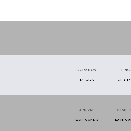
DURATION
PRIC
12 DAYS
USD 1
ARRIVAL
DEPART
KATHMANDU
KATHMA