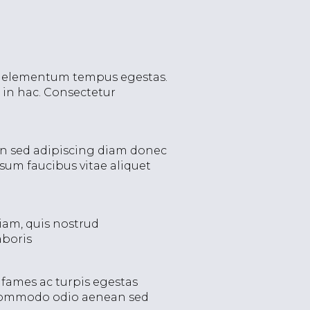
d elementum tempus egestas.
s in hac. Consectetur
 sed adipiscing diam donec
psum faucibus vitae aliquet
am, quis nostrud
aboris
 fames ac turpis egestas
Commodo odio aenean sed