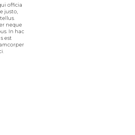
i officia
 justo,
tellus.
cer neque
us. In hac
s est
llamcorper
i.