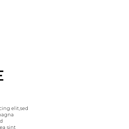
E
ing elit,sed
 magna
ud
ea sint