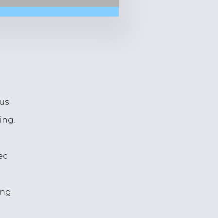
lus
ing.
ec
ing