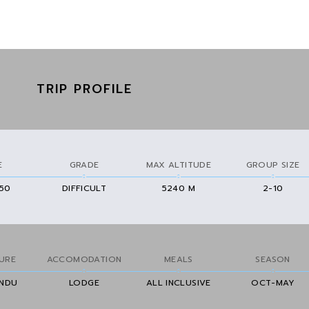
TRIP PROFILE
E
GRADE
MAX ALTITUDE
GROUP SIZE
650
DIFFICULT
5240 M
2-10
URE
ACCOMODATION
MEALS
SEASON
NDU
LODGE
ALL INCLUSIVE
OCT-MAY